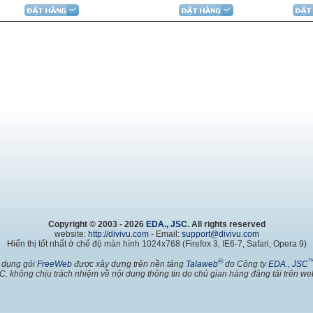
Copyright © 2003 - 2026
EDA., JSC
. All rights reserved
website:
http://divivu.com
- Email:
support@divivu.com
Hiển thị tốt nhất ở chế độ màn hình 1024x768 (Firefox 3, IE6-7, Safari, Opera 9)
©
 dụng gói
FreeWeb
được xây dựng trên nền tảng
Talaweb
do Công ty
EDA., JSC
C. không chịu trách nhiệm về nội dung thông tin do chủ gian hàng đăng tải trên web