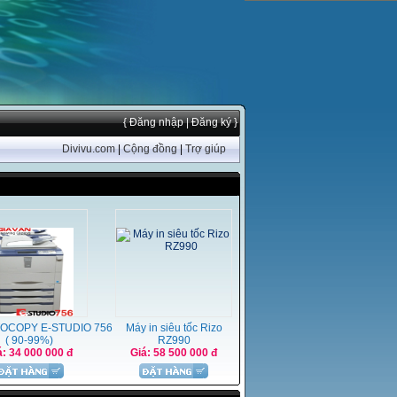
{ Đăng nhập
| Đăng ký }
Divivu.com
|
Cộng đồng
|
Trợ giúp
OCOPY E-STUDIO 756
Máy in siêu tốc Rizo
( 90-99%)
RZ990
á: 34 000 000 đ
Giá: 58 500 000 đ