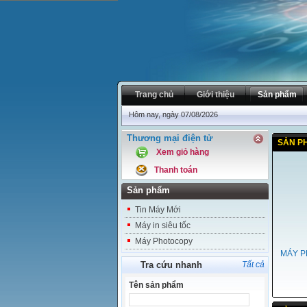
Trang chủ
Giới thiệu
Sản phẩm
Hôm nay, ngày 07/08/2026
Thương mại điện tử
SẢN P
Xem giỏ hàng
Thanh toán
Sản phẩm
Tin Máy Mới
Máy in siêu tốc
Máy Photocopy
MÁY P
Tra cứu nhanh
Tất cả
Tên sản phẩm