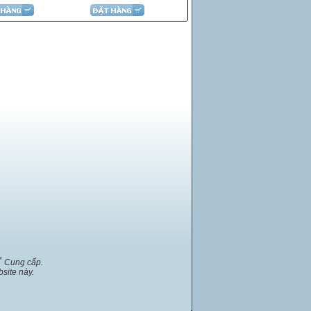
™
Cung cấp.
site này.