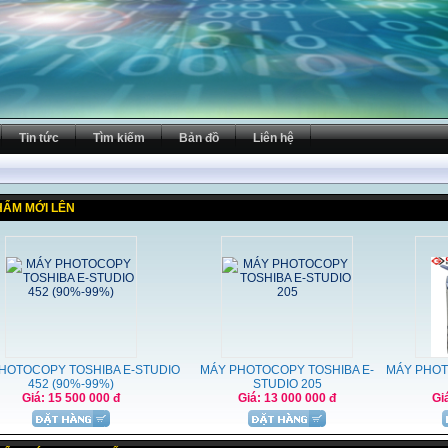
Tin tức
Tìm kiếm
Bản đồ
Liên hệ
HẨM MỚI LÊN
HOTOCOPY TOSHIBA E-STUDIO
MÁY PHOTOCOPY TOSHIBA E-
MÁY PHOT
452 (90%-99%)
STUDIO 205
Giá: 15 500 000 đ
Giá: 13 000 000 đ
Gi