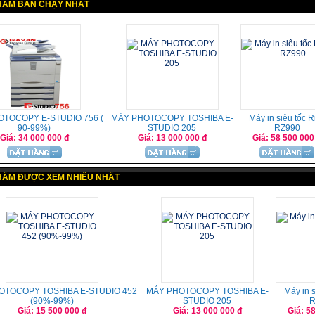
HẨM BÁN CHẠY NHẤT
TOCOPY E-STUDIO 756 (
MÁY PHOTOCOPY TOSHIBA E-
Máy in siêu tốc R
90-99%)
STUDIO 205
RZ990
Giá: 34 000 000 đ
Giá: 13 000 000 đ
Giá: 58 500 000
HẨM ĐƯỢC XEM NHIỀU NHẤT
OTOCOPY TOSHIBA E-STUDIO 452
MÁY PHOTOCOPY TOSHIBA E-
Máy in s
(90%-99%)
STUDIO 205
R
Giá: 15 500 000 đ
Giá: 13 000 000 đ
Giá: 5