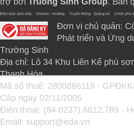
trợ bởi
Truong Sinh Group
. Bản 
Điện toán đám mây
Domain - Hosting
Truyền thông - Quảng bá
Chính phủ đ
Đơn vị chủ quản: C
Phát triển và Ứng 
Trường Sinh
Địa chỉ: Lô 34 Khu Liên Kế phú sơ
Thanh Hóa
Mã số thuế: 2800886119 - GPĐK
Cấp ngày 02/11/2005
Điện thoại: (84 0237).6612.789 - H
Email:
support@eda.vn