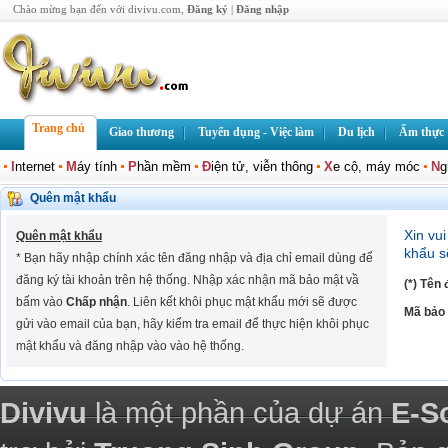
Chào mừng bạn đến với divivu.com,
Đăng ký
|
Đăng nhập
Trang chủ
Giao thương
Tuyển dụng - Việc làm
Du lịch
Ẩm thực
I
nternet
M
áy tính
P
hần mềm
Đ
iện tử, viễn thông
X
e cộ, máy móc
N
g
Quên mật khẩu
Xin vu
Quên mật khẩu
khẩu s
* Bạn hãy nhập chính xác tên đăng nhập và địa chỉ email dùng để
đăng ký tài khoản trên hệ thống. Nhập xác nhận mã bảo mật vầ
(*) Tên
bấm vào
Chấp nhận
. Liên kết khôi phục mật khẩu mới sẽ được
Mã bảo
gửi vào email của bạn, hãy kiểm tra email để thực hiện khôi phục
mật khẩu và đăng nhập vào vào hệ thống.
Divivu
là một phần của dự án
E-S