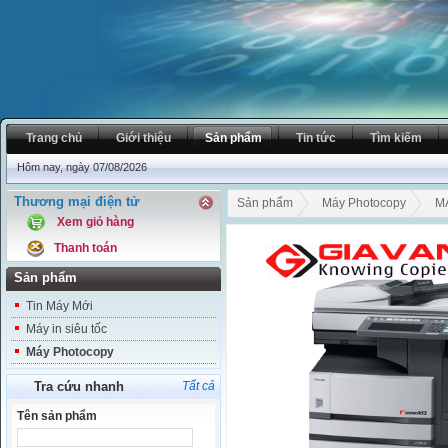
Trang chủ
Giới thiệu
Sản phẩm
Tin tức
Tìm kiếm
Hôm nay, ngày 07/08/2026
Thương mại điện tử
Sản phẩm
Máy Photocopy
M
Xem giỏ hàng
Thanh toán
Sản phẩm
Tin Máy Mới
Máy in siêu tốc
Máy Photocopy
Tra cứu nhanh
Tất cả
Tên sản phẩm