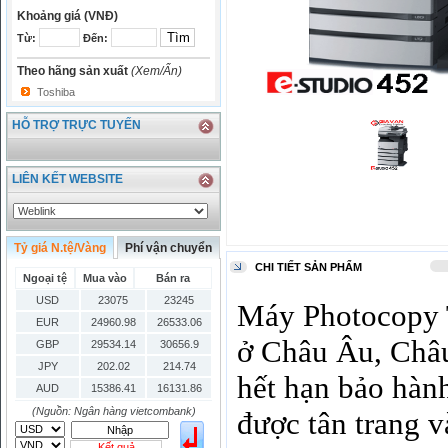
Khoảng giá (VNĐ)
Từ:
Đến:
Theo hãng sản xuất
(Xem/Ẩn)
Toshiba
HỖ TRỢ TRỰC TUYẾN
LIÊN KẾT WEBSITE
Tỷ giá N.tệ/Vàng
Phí vận chuyển
CHI TIẾT SẢN PHẨM
Ngoại tệ
Mua vào
Bán ra
USD
23075
23245
Máy Photocopy 
EUR
24960.98
26533.06
ở Châu Âu, Châ
GBP
29534.14
30656.9
JPY
202.02
214.74
hết hạn bảo hành
AUD
15386.41
16131.86
HKD
2906.04
3028.6
(Nguồn: Ngân hàng vietcombank)
được tân trang v
SGD
16755.29
17427.08
Kết quả