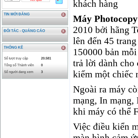
khách hàng
THB
666.2
786.99
CAD
17223.74
18058.21
TIN MỚI ĐĂNG
Máy Photocopy 
CHF
23161.62
24283.77
DKK
0
3531.88
2010 bởi hãng To
INR
0
340.14
ĐỐI TÁC - QUẢNG CÁO
KRW
18.01
21.12
lên đến 45 trang
KWD
0
79758.97
THỐNG KÊ
150000 bản mỗi 
MYR
0
5808.39
NOK
0
2658.47
Số lượt truy cập
20.581
trả lời dành cho
RMB
3272
1
Tổng số Thành viên
0
RUB
0
418.79
kiếm một chiếc 
Số người đang xem
3
SAR
0
6457
SEK
0
2503.05
Ngoài ra máy cò
mạng, In mạng, F
khi máy có thể F
Việc điều kiển 
màn hình cảm ứn