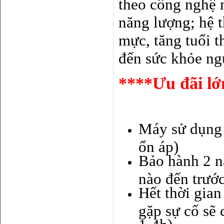
theo công nghệ m
năng lượng; hệ t
mực, tăng tuổi 
đến sức khỏe ng
****Ưu đãi lớ
Máy sử dụng 
ổn áp)
Bảo hành 2 n
nào đến trước
Hết thời gian
gặp sự cố sẽ 
1-4h)